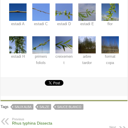
estadi A
estadi C
estadi D
estadi E
flor
estadi H
primers
creixemen
arbre
format
foliols
t
tardor
copa
Tags
SALIX ALBA
SALZE
SAUCE BLANCO
Previous
Rhus typhina Dissecta
Next