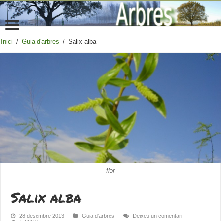
Inici
/
Guia d'arbres
/
Salix alba
flor
Salix alba
28 desembre 2013
Guia d'arbres
Deixeu un comentari