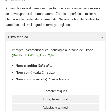
5,666 Views
Arbres de grans dimensions, per tant necessita espai per créixer i
desenvolupar-se de forma natural. D'arrels superficials, millor no
plantar en lloc asfaltats o cimentats. Necessita humitat ambiental i
també del sòl, no li agraden terrenys argilosos.
Fitxa tècnica
Imatges, característiques i fenologia a la zona de Girona
(
Bordils: Lat 42.05, Long 2,92
)
Nom cientific:
Salix alba
Nom comú (català):
Salze
Nom comú (castellà):
Sauce blanco
Característiques
Flors, fulles i fruit
Adaptació al medi