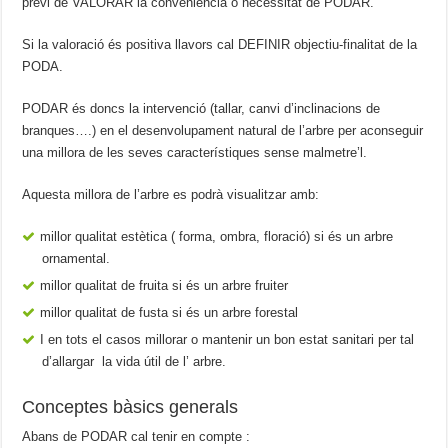
previ de VALORAR la conveniència o necessitat de PODAR.
Si la valoració és positiva llavors cal DEFINIR objectiu-finalitat de la
PODA.
PODAR és doncs la intervenció (tallar, canvi d’inclinacions de
branques….) en el desenvolupament natural de l’arbre per aconseguir
una millora de les seves característiques sense malmetre’l.
Aquesta millora de l’arbre es podrà visualitzar amb:
millor qualitat estètica ( forma, ombra, floració) si és un arbre
ornamental.
millor qualitat de fruita si és un arbre fruiter
millor qualitat de fusta si és un arbre forestal
I en tots el casos millorar o mantenir un bon estat sanitari per tal
d’allargar la vida útil de l’ arbre.
Conceptes bàsics generals
Abans de PODAR cal tenir en compte :