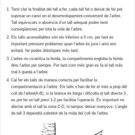
Tenir clar la finalitat del tall a fer, cada tall fet o deixat de fer pot
suposar un canvi en el desenvolupament-creixement de l’arbre.
Tall equivocats o absència d’un tall adequat poden tenir
conseqüències per tota la vida de l’arbre.
Els talls aconsellables són els inferiors a 5 cm, per tant és
important preveure problemes quan l’arbre és jove i això ens
evitarà fer podes dràstiques més tard.
L’arbre no cicatritza la ferida, la compartimenta engloba la ferida
dins l’arbre per sempre. Per tant com més gran es fa el tall més
mal li queda a l’arbre.
Cal fer els talls de manera correcta per facilitar la
compartimentació a l’arbre. Els talls s’han de fer el més a prop del
coll de l’arbre(A-B), si la branca és llarga i dificulta el tall directe 3 ,
es pot fer un tall previ 1-2 per facilitar l’operació. És important no
afectar amb el tall la zona C-D, ni tampoc deixar manyocs. L’angle
de tall 3 dependrà sobretot de la mida del coll de l’arbre.