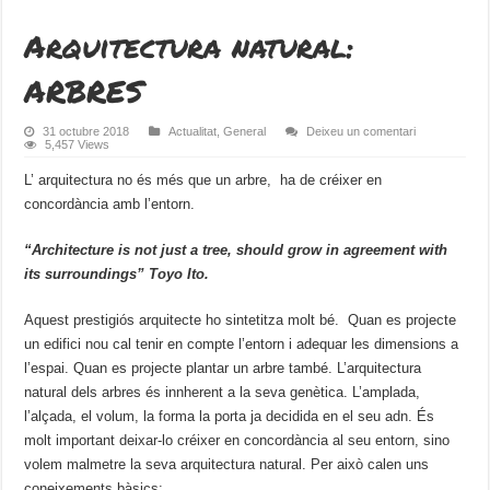
Arquitectura natural:
ARBRES
31 octubre 2018
Actualitat
,
General
Deixeu un comentari
5,457 Views
L’ arquitectura no és més que un arbre, ha de créixer en
concordància amb l’entorn.
“Architecture is not just a tree, should grow in agreement with
its surroundings” Toyo Ito.
Aquest prestigiós arquitecte ho sintetitza molt bé. Quan es projecte
un edifici nou cal tenir en compte l’entorn i adequar les dimensions a
l’espai. Quan es projecte plantar un arbre també. L’arquitectura
natural dels arbres és innherent a la seva genètica. L’amplada,
l’alçada, el volum, la forma la porta ja decidida en el seu adn. És
molt important deixar-lo créixer en concordància al seu entorn, sino
volem malmetre la seva arquitectura natural. Per això calen uns
coneixements bàsics: