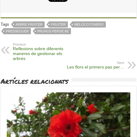
Tags
ARBRE FRUITER
FRUITER
MELOCOTONERO
PRESSEGUER
PRUNUS PERSICAE
Previous
Reflexions sobre diferents
maneres de gestionar els
arbres
Next
Les flors el primers pas per…
Artícles relacionats