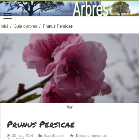
Inici
/
Guia d'arbres
/
Prunus Persicae
flor
Prunus Persicae
23 març 2014
Guia d'arbres
Deixeu un comentari