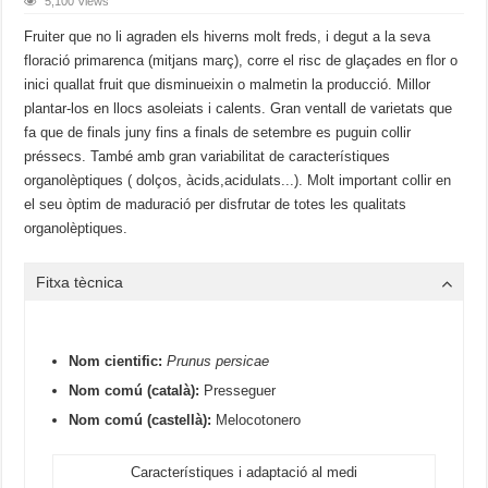
5,100 Views
Fruiter que no li agraden els hiverns molt freds, i degut a la seva
floració primarenca (mitjans març), corre el risc de glaçades en flor o
inici quallat fruit que disminueixin o malmetin la producció. Millor
plantar-los en llocs asoleiats i calents. Gran ventall de varietats que
fa que de finals juny fins a finals de setembre es puguin collir
préssecs. També amb gran variabilitat de característiques
organolèptiques ( dolços, àcids,acidulats...). Molt important collir en
el seu òptim de maduració per disfrutar de totes les qualitats
organolèptiques.
Fitxa tècnica
Nom cientific:
Prunus persicae
Nom comú (català):
Presseguer
Nom comú (castellà):
Melocotonero
Característiques i adaptació al medi