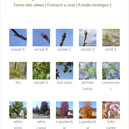
Forma dels arbres
|
Formació a viver
|
Estadis fenològics
|
estadi A
estadi B
estadi C
estadi D
estdi E
flor
estadi G
fruit estiu
primers
creixemen
foliols
t
arbre
arbre
Liquidamb
Liquidamb
fulla
estiu
carrer
ar
ar
tardor