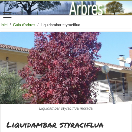
Inici
/
Guia d'arbres
/
Liquidambar styraciflua
Liquidambar styraciflua morada
Liquidambar styraciflua