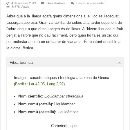
4 desembre 2013
Guia d'arbres
Deixeu un comentari
5,676 Views
Arbre que a la llarga agafa grans dimensions si el lloc és l'adequat.
Escorça suberosa. Gran variabilitat de colors a la tardor depenent de
l'arbre degut a que el seu origen és de llavor. A l'hivern li queda el fruit
penjat a l'arbre que no cau fàcilment, però quan ho fa és un xic dur i
pot molestar si està en un carrer de vianants. És bastant sensible a
la clorosi fèrrica.
Fitxa tècnica
Imatges, característiques i fenologia a la zona de Girona
(
Bordils: Lat 42.05, Long 2,92
)
Nom cientific:
Liquidambar styraciflua
Nom comú (català):
Liquidàmbar
Nom comú (castellà):
Liquidámbar
Característiques