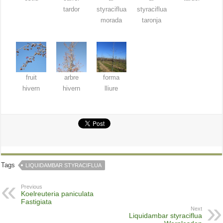
tardor
styraciflua
styraciflua
morada
taronja
fruit
arbre
forma
hivern
hivern
lliure
Tags
LIQUIDAMBAR STYRACIFLUA
Previous
Koelreuteria paniculata
Fastigiata
Next
Liquidambar styraciflua