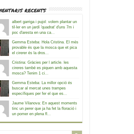
entaris recents
albert garriga i pujol: volem plantar un
til·ler en un jardí 'quadrat' d'uns 7m i
poc d'aresta en una ca...
Gemma Esteba: Hola Cristina. El més
provable és que la mosca que et pica
el cirerer és la dros...
Cristina: Gràcies per l article. les
cireres també es piquen amb aquesta
mosca? Tenim 1 ci...
Gemma Esteba: La millor opció és
buscar al mercat unes trampes
específiques per fer el que es...
Jaume Vilanova: En aquest moments
tinc un perer que ja ha fet la floració i
un pomer en plena fl...