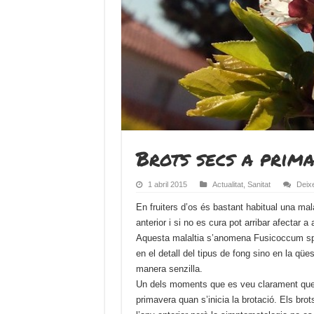
Brots secs a prima
1 abril 2015
Actualitat
,
Sanitat
Deix
En fruiters d’os és bastant habitual una mal
anterior i si no es cura pot arribar afectar a 
Aquesta malaltia s’anomena Fusicoccum sp ,
en el detall del tipus de fong sino en la qües
manera senzilla.
Un dels moments que es veu clarament que 
primavera quan s’inicia la brotació. Els bro