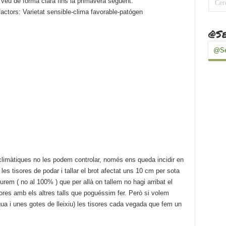
 veu de forma clara fins la primavera següent.
factors: Varietat sensible-clima favorable-patógen
@Se
@Se
 climàtiques no les podem controlar, només ens queda incidir en
 les tisores de podar i tallar el brot afectat uns 10 cm per sota
rem ( no al 100% ) que per allà on tallem no hagi arribat el
isores amb els altres talls que poguéssim fer. Però si volem
ua i unes gotes de lleixiu) les tisores cada vegada que fem un