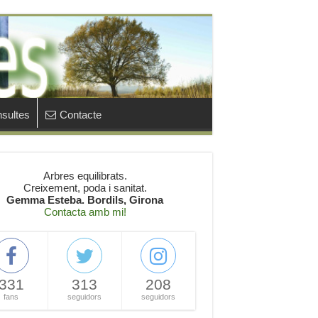
sultes
Contacte
Arbres equilibrats.
Creixement, poda i sanitat.
Gemma Esteba. Bordils, Girona
Contacta amb mi!
331
313
208
fans
seguidors
seguidors