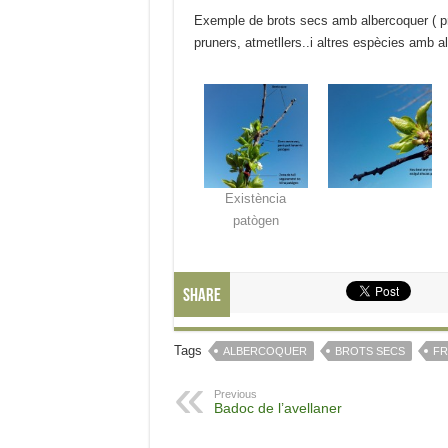
Exemple de brots secs amb albercoquer ( p
pruners, atmetllers..i altres espècies amb a
Existència
patògen
Share
Tags
ALBERCOQUER
BROTS SECS
FR
Previous
Badoc de l’avellaner