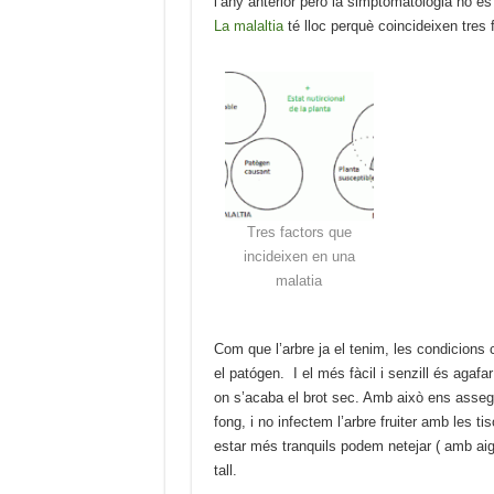
l’any anterior però la simptomatologia no es
La malaltia
té lloc perquè coincideixen tres 
Tres factors que
incideixen en una
malatia
Com que l’arbre ja el tenim, les condicions
el patógen. I el més fàcil i senzill és agafar
on s’acaba el brot sec. Amb això ens assegu
fong, i no infectem l’arbre fruiter amb les t
estar més tranquils podem netejar ( amb aig
tall.