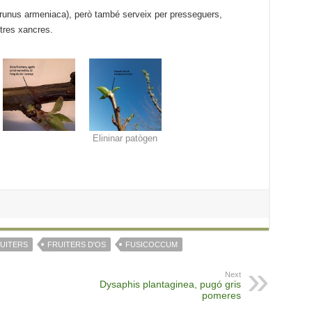
runus armeniaca), però també serveix per presseguers,
ltres xancres.
Elininar patògen
UITERS
FRUITERS D'OS
FUSICOCCUM
Next
Dysaphis plantaginea, pugó gris
pomeres