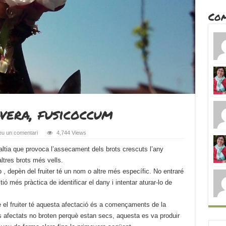
Com
vera, fusicoccum
eu un comentari
4,744 Views
altia que provoca l’assecament dels brots crescuts l’any
altres brots més vells.
 depèn del fruiter té un nom o altre més específic. No entraré
tió més pràctica de identificar el dany i intentar aturar-lo de
el fruiter té aquesta afectació és a començaments de la
ts afectats no broten perquè estan secs, aquesta es va produir