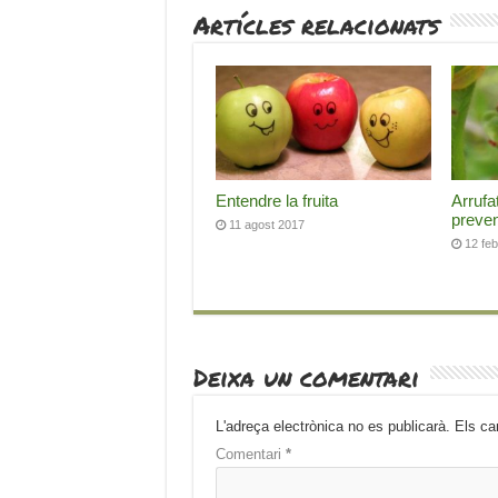
Artícles relacionats
Entendre la fruita
Arrufa
preven
11 agost 2017
12 fe
Deixa un comentari
L'adreça electrònica no es publicarà.
Els ca
Comentari
*