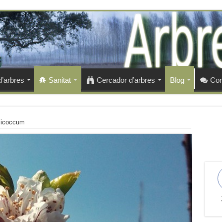
d’arbres
Sanitat
Cercador d’arbres
Blog
Con
usicoccum