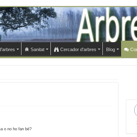
d’arbres
Sanitat
Cercador d’arbres
Blog
Con
a o no ho fan bé?