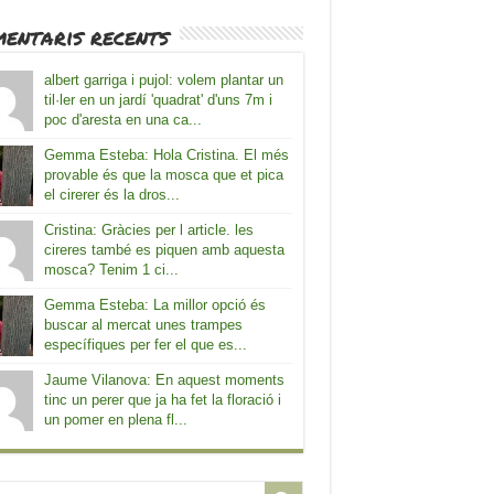
entaris recents
albert garriga i pujol: volem plantar un
til·ler en un jardí 'quadrat' d'uns 7m i
poc d'aresta en una ca...
Gemma Esteba: Hola Cristina. El més
provable és que la mosca que et pica
el cirerer és la dros...
Cristina: Gràcies per l article. les
cireres també es piquen amb aquesta
mosca? Tenim 1 ci...
Gemma Esteba: La millor opció és
buscar al mercat unes trampes
específiques per fer el que es...
Jaume Vilanova: En aquest moments
tinc un perer que ja ha fet la floració i
un pomer en plena fl...