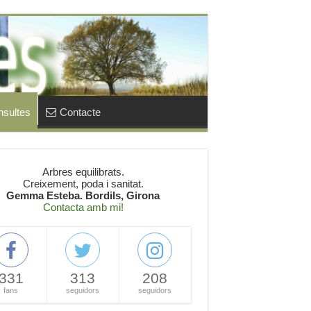
sultes
Contacte
Arbres equilibrats.
Creixement, poda i sanitat.
Gemma Esteba. Bordils, Girona
Contacta amb mi!
331
313
208
fans
seguidors
seguidors