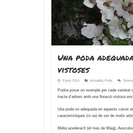
Una poda adequada
vistoses
9 juny 2014
Actualitat
,
Poda
Deixeu
Podria posar un exemple per cada varietat d
tracta d’arbres amb una floració vistosa e
Una poda no adequada en aquests casos ens 
característiques i/o raó de ser de molt
Mèlia azederach (el mes de Maig), Aesculus 