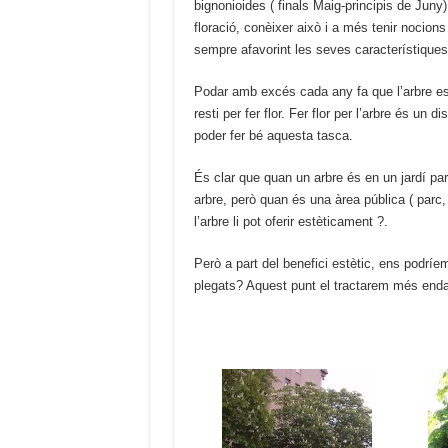
bignonioides ( finals Maig-principis de Juny
floració, conèixer això i a més tenir nocion
sempre afavorint les seves característiques
Podar amb excés cada any fa que l’arbre es ve
resti per fer flor. Fer flor per l’arbre és un d
poder fer bé aquesta tasca.
És clar que quan un arbre és en un jardí part
arbre, però quan és una àrea pública ( parc, 
l’arbre li pot oferir estèticament ?.
Però a part del benefici estètic, ens podrí
plegats? Aquest punt el tractarem més end