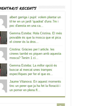
entaris recents
albert garriga i pujol: volem plantar un
til·ler en un jardí 'quadrat' d'uns 7m i
poc d'aresta en una ca...
Gemma Esteba: Hola Cristina. El més
provable és que la mosca que et pica
el cirerer és la dros...
Cristina: Gràcies per l article. les
cireres també es piquen amb aquesta
mosca? Tenim 1 ci...
Gemma Esteba: La millor opció és
buscar al mercat unes trampes
específiques per fer el que es...
Jaume Vilanova: En aquest moments
tinc un perer que ja ha fet la floració i
un pomer en plena fl...