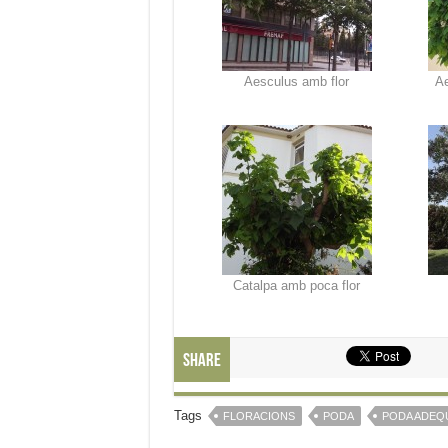
Aesculus amb flor
Ae
Catalpa amb poca flor
Share
Tags
FLORACIONS
PODA
PODA ADEQ