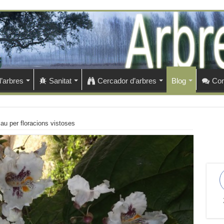
’arbres
Sanitat
Cercador d’arbres
Blog
Con
au per floracions vistoses