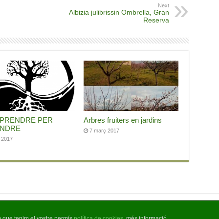
Next
Albizia julibrissin Ombrella, Gran
Reserva
PRENDRE PER
Arbres fruiters en jardins
ENDRE
7 març 2017
l 2017
m que tenim el vostre permís
política de cookies
, més informació.