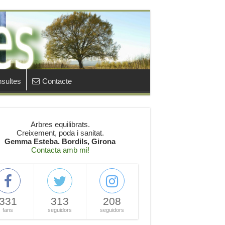
sultes
Contacte
Arbres equilibrats.
Creixement, poda i sanitat.
Gemma Esteba. Bordils, Girona
Contacta amb mi!
331
313
208
fans
seguidors
seguidors