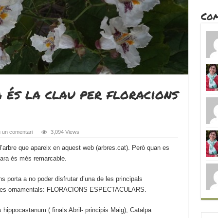
Com
 és la clau per floracions
 un comentari
3,094 Views
’arbre que apareix en aquest web (arbres.cat). Però quan es
ncara és més remarcable.
porta a no poder disfrutar d’una de les principals
s arbres ornamentals: FLORACIONS ESPECTACULARS.
hippocastanum ( finals Abril- principis Maig), Catalpa