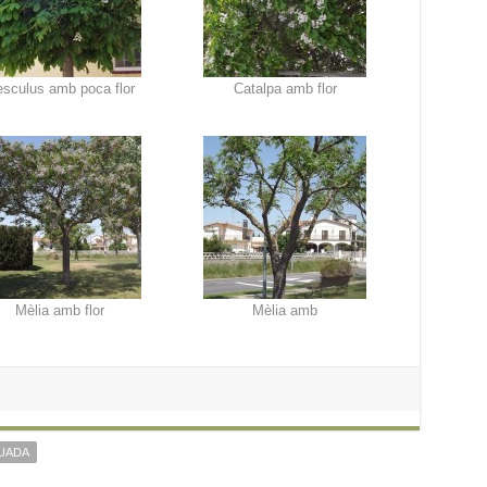
sculus amb poca flor
Catalpa amb flor
Mèlia amb flor
Mèlia amb
UADA