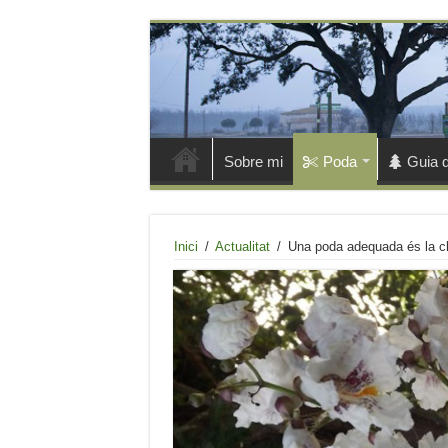
Sobre mi
Poda
Guia d
Inici
/
Actualitat
/
Una poda adequada és la cl