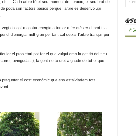
), etc… Cada arbre té el seu moment de floració, el seu brot de
s de poda són factors bàsics perquè l’arbre es desenvolupi
.
@Se
gi obligat a gastar energia a tornar a fer créixer el brot i la
@Se
ispendi d’energia molt gran per tant cal deixar l’arbre tranquil per
icular el propietari pot fer el que vulgui amb la gestió del seu
carrer, avinguda…), la gent no té dret a gaudir de tot el que
em preguntar el cost econòmic que ens estalviaríem tots
avant.