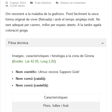
3 gener 2014
Guia d'arbres
Deixeu un comentari
6,240 Views
Om resistent a la malaltia de la grafiosis. Perd fàcilment la seva
forma original de viver (fletxada) i amb el temps ampleja molt. No
tant adequat per carrers, millor per espais oberts. A la tardor agafa
coloració groga.
Fitxa tècnica
Imatges, característiques i fenologia a la zona de Girona
(
Bordils: Lat 42.05, Long 2,92
)
Nom cientific:
Ulmus resista Sapporo Gold
Nom comú (català):
Nom comú (castellà):
Característiques
Flors, fulles i fruit