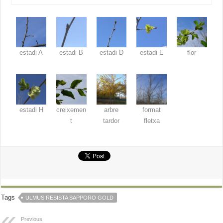
estadi A
estadi B
estadi D
estadi E
flor
estadi H
creixemen
arbre
format
t
tardor
fletxa
Tags
ULMUS RESISTA SAPPORO GOLD
Previous