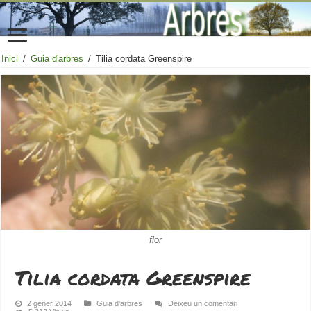
Inici
/
Guia d'arbres
/
Tilia cordata Greenspire
flor
Tilia cordata Greenspire
2 gener 2014
Guia d'arbres
Deixeu un comentari