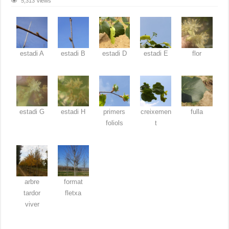
5,313 Views
estadi A
estadi B
estadi D
estadi E
flor
estadi G
estadi H
primers
creixemen
fulla
foliols
t
arbre
format
tardor
fletxa
viver