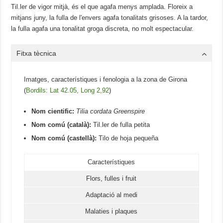
Til.ler de vigor mitjà, és el que agafa menys amplada. Floreix a
mitjans juny, la fulla de l'envers agafa tonalitats grisoses. A la tardor,
la fulla agafa una tonalitat groga discreta, no molt espectacular.
Fitxa tècnica
Imatges, característiques i fenologia a la zona de Girona
(
Bordils: Lat 42.05, Long 2,92
)
Nom cientific:
Tilia cordata Greenspire
Nom comú (català):
Til.ler de fulla petita
Nom comú (castellà):
Tilo de hoja pequeña
Característiques
Flors, fulles i fruit
Adaptació al medi
Malaties i plaques