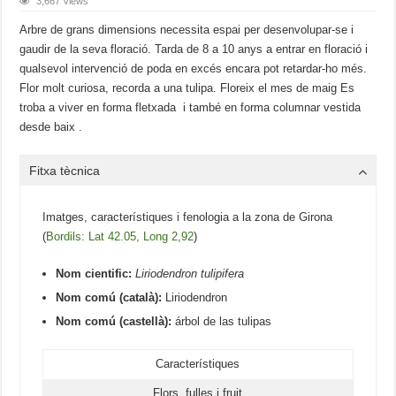
3,667 Views
Arbre de grans dimensions necessita espai per desenvolupar-se i
gaudir de la seva floració. Tarda de 8 a 10 anys a entrar en floració i
qualsevol intervenció de poda en excés encara pot retardar-ho més.
Flor molt curiosa, recorda a una tulipa. Floreix el mes de maig Es
troba a viver en forma fletxada i també en forma columnar vestida
desde baix .
Fitxa tècnica
Imatges, característiques i fenologia a la zona de Girona
(
Bordils: Lat 42.05, Long 2,92
)
Nom cientific:
Liriodendron tulipifera
Nom comú (català):
Liriodendron
Nom comú (castellà):
árbol de las tulipas
Característiques
Flors, fulles i fruit