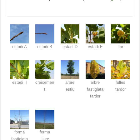
estadi A
estadi B
estadi D
estadi E
flor
estadi H
creixemen
arbre
arbre
fulles
t
estiu
fastigiata
tardor
tardor
forma
forma
fastigiata
lliure