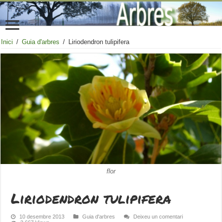
Inici
/
Guia d'arbres
/
Liriodendron tulipifera
flor
Liriodendron tulipifera
10 desembre 2013
Guia d'arbres
Deixeu un comentari