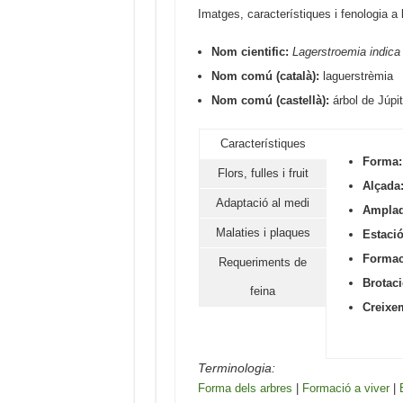
Imatges, característiques i fenologia a 
Nom cientific:
Lagerstroemia indica
Nom comú (català):
laguerstrèmia
Nom comú (castellà):
árbol de Júpit
Característiques
Forma:
Flors, fulles i fruit
Alçada
Adaptació al medi
Amplad
Malaties i plaques
Estació
Formaci
Requeriments de
Brotaci
feina
Creixe
Terminologia:
Forma dels arbres
|
Formació a viver
|