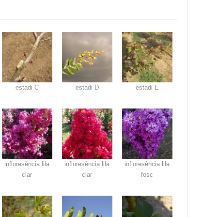
estadi C
estadi D
estadi E
infloresència lila
infloresència lila
infloresència lila
clar
clar
fosc