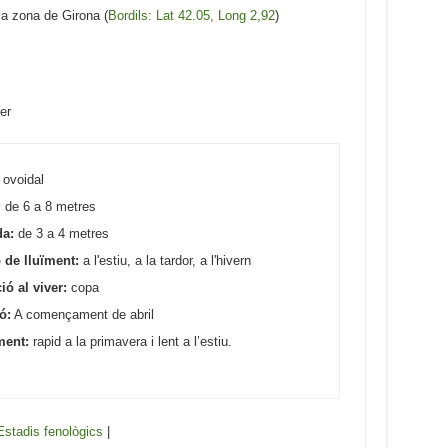
la zona de Girona (
Bordils: Lat 42.05, Long 2,92
)
er
ovoidal
:
de 6 a 8 metres
a:
de 3 a 4 metres
 de lluïment:
a l'estiu, a la tardor, a l'hivern
ó al viver:
copa
ó:
A començament de abril
ment:
rapid a la primavera i lent a l’estiu.
Estadis fenològics
|