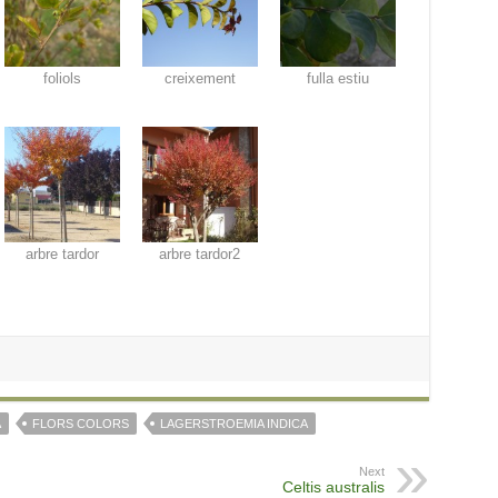
foliols
creixement
fulla estiu
arbre tardor
arbre tardor2
A
FLORS COLORS
LAGERSTROEMIA INDICA
Next
Celtis australis