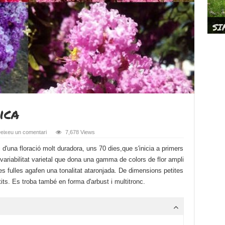
LE
PO
Sl
Ar
Ca
Ce
Po
SI
Pr
Ar
pr
QU
OR
En
pl
El
DE
Ar
pr
Fa
po
Ca
fr
Bl
Pu
Ar
He
ica
eixeu un comentari
7,678 Views
d'una floració molt duradora, uns 70 dies,que s'inicia a primers
 variabilitat varietal que dona una gamma de colors de flor ampli
r les fulles agafen una tonalitat ataronjada. De dimensions petites
tits. Es troba també en forma d'arbust i multitronc.