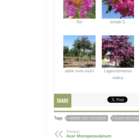
flor
estadi G
arbre viver estiu
Lagesrstroemia
indica
Share
Tags
ARBRE POC VIGURÓS
FLOR VISTOS
Previous
Acer Monspessulanum