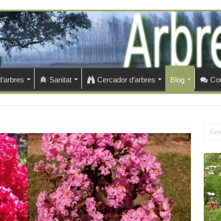
d’arbres
Sanitat
Cercador d’arbres
Blog
Con
Qu