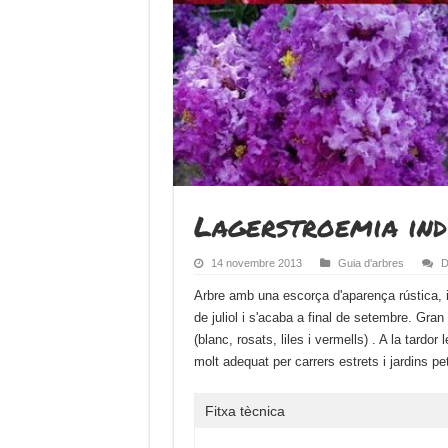
Lagerstroemia ind
14 novembre 2013
Guia d'arbres
D
Arbre amb una escorça d'aparença rústica, i 
de juliol i s'acaba a final de setembre. Gran
(blanc, rosats, liles i vermells) . A la tardo
molt adequat per carrers estrets i jardins pe
Fitxa tècnica