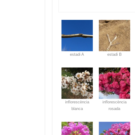
estadi A
estadi B
inflorescència
inflorescència
blanca
rosada