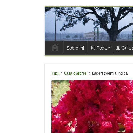
Sobre mi
Poda
Guia 
Inici
/
Guia d'arbres
/
Lagerstroemia indica