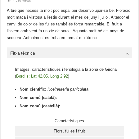
4,398 Views
Arbre que necessita molt poc espai per desenvolupar-se be. Floració
molt maca i vistosa a l'estiu durant el mes de juny i juliol. A tardor el
canvi de color de les fulles també és força remarcable. El fruit a
l'hivern amb vent fa un xic de soroll. Aguanta molt bé els anys de
sequera. Actualment es troba en format multitronc.
Fitxa tècnica
Imatges, característiques i fenologia a la zona de Girona
(
Bordils: Lat 42.05, Long 2,92
)
Nom cientific:
Koelreuteria paniculata
Nom comú (català):
Nom comú (castellà):
Característiques
Flors, fulles i fruit