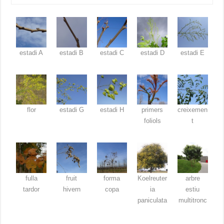
estadi A
estadi B
estadi C
estadi D
estadi E
flor
estadi G
estadi H
primers
creixemen
foliols
t
fulla
fruit
forma
Koelreuter
arbre
tardor
hivern
copa
ia
estiu
paniculata
multitronc