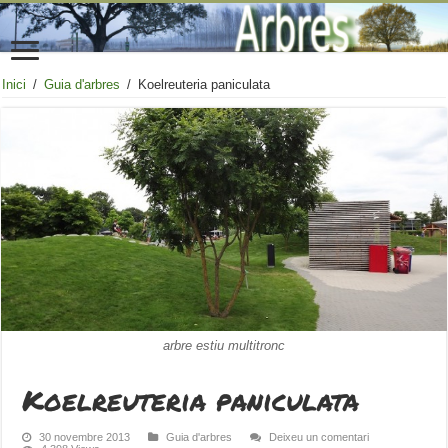
Inici
/
Guia d'arbres
/
Koelreuteria paniculata
arbre estiu multitronc
Koelreuteria paniculata
30 novembre 2013
Guia d'arbres
Deixeu un comentari