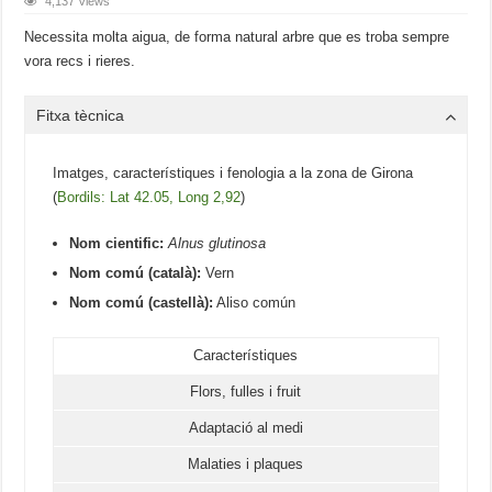
4,137 Views
Necessita molta aigua, de forma natural arbre que es troba sempre
vora recs i rieres.
Fitxa tècnica
Imatges, característiques i fenologia a la zona de Girona
(
Bordils: Lat 42.05, Long 2,92
)
Nom cientific:
Alnus glutinosa
Nom comú (català):
Vern
Nom comú (castellà):
Aliso común
Característiques
Flors, fulles i fruit
Adaptació al medi
Malaties i plaques