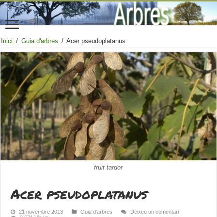
Inici
/
Guia d'arbres
/
Acer pseudoplatanus
fruit tardor
Acer pseudoplatanus
21 novembre 2013
Guia d'arbres
Deixeu un comentari