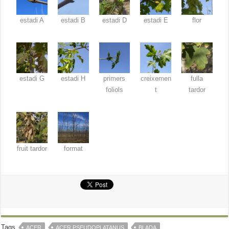
estadi A
estadi B
estadi D
estadi E
flor
estadi G
estadi H
primers
creixemen
fulla
foliols
t
tardor
fruit tardor
format
Tags
ACER
ACER PSEUDOPLATANUS
BLADA