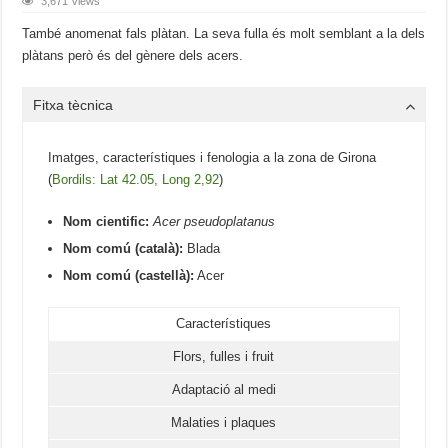
3,671 Views
També anomenat fals plàtan. La seva fulla és molt semblant a la dels
plàtans però és del gènere dels acers.
Fitxa tècnica
Imatges, característiques i fenologia a la zona de Girona
(
Bordils: Lat 42.05, Long 2,92
)
Nom cientific:
Acer pseudoplatanus
Nom comú (català):
Blada
Nom comú (castellà):
Acer
Característiques
Flors, fulles i fruit
Adaptació al medi
Malaties i plaques