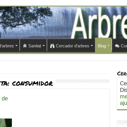
d’arbres
Sanitat
Cercador d’arbres
Blog
Con
Cer
eta:
consumidor
Ce
Di
me
 de
aj