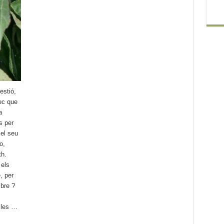
estió,
ec que
a
s per
 el seu
o,
th.
 els
, per
mbre ?
 les …