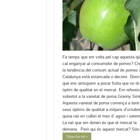
Fa temps que em volta pel cap aquesta qü
cal enganyar al consumidor de pomes? Cr
la tendència del consum actual de pomes 
Catalunya està estancada o decreix. Donc
què ens arrisquem a posar fruita que no té
òptim de qualitat en el mercat. Em refereix
sobretot a la varietat de poma Granny Smi
Aquesta varietat de poma comença a tenir
seus òptims de qualitat a mitjans d’octubre
quina raó en cullen el mes d’ agost i sete
La raó que em donen és que el mercat la
demana. Però qui és aquest mercat? Són
Veure-ho tot »