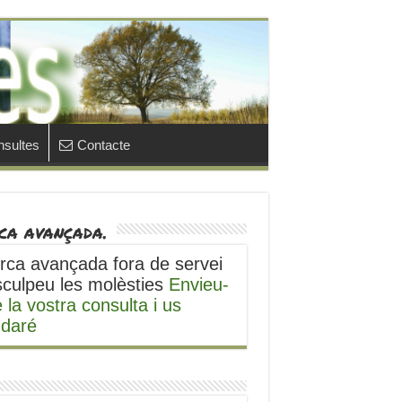
sultes
Contacte
ca avançada.
rca avançada fora de servei
sculpeu les molèsties
Envieu-
 la vostra consulta i us
udaré