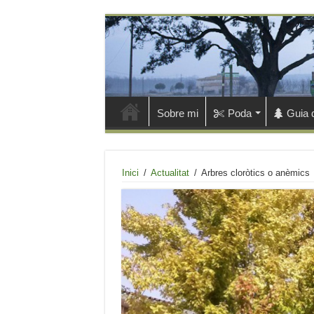
Sobre mi
Poda
Guia 
Inici
/
Actualitat
/
Arbres cloròtics o anèmics