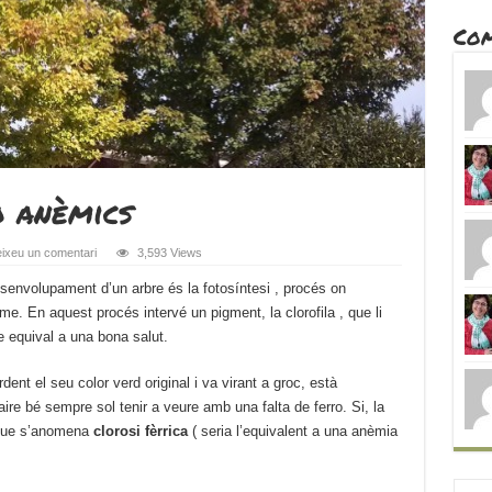
Com
o anèmics
ixeu un comentari
3,593 Views
senvolupament d’un arbre és la fotosíntesi , procés on
sme. En aquest procés intervé un pigment, la clorofila , que li
e equival a una bona salut.
t el seu color verd original i va virant a groc, està
re bé sempre sol tenir a veure amb una falta de ferro. Si, la
 que s’anomena
clorosi fèrrica
( seria l’equivalent a una anèmia