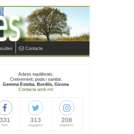
sultes
Contacte
Arbres equilibrats.
Creixement, poda i sanitat.
Gemma Esteba. Bordils, Girona
Contacta amb mi!
331
313
208
fans
seguidors
seguidors