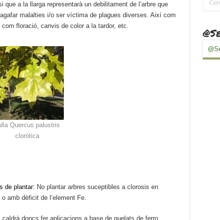
i que a la llarga representarà un debilitament de l’arbre que
gafar malalties i/o ser víctima de plagues diverses. Així com
com floració, canvis de color a la tardor, etc.
@Se
@Se
ulla Quercus palustris
cloròtica
s de plantar:
No plantar arbres suceptibles a clorosis en
 o amb dèficit de l’element Fe.
caldrà doncs fer aplicacions a base de quelats de ferro