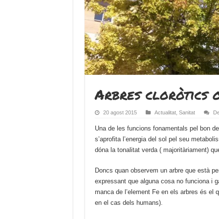
Arbres cloròtics 
20 agost 2015
Actualitat
,
Sanitat
De
Una de les funcions fonamentals pel bon de
s’aprofita l’energia del sol pel seu metaboli
dóna la tonalitat verda ( majoritàriament) qu
Doncs quan observem un arbre que està perden
expressant que alguna cosa no funciona i gai
manca de l’element Fe en els arbres és el
en el cas dels humans).