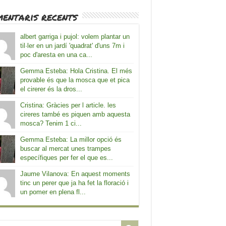
entaris recents
albert garriga i pujol: volem plantar un
til·ler en un jardí 'quadrat' d'uns 7m i
poc d'aresta en una ca...
Gemma Esteba: Hola Cristina. El més
provable és que la mosca que et pica
el cirerer és la dros...
Cristina: Gràcies per l article. les
cireres també es piquen amb aquesta
mosca? Tenim 1 ci...
Gemma Esteba: La millor opció és
buscar al mercat unes trampes
específiques per fer el que es...
Jaume Vilanova: En aquest moments
tinc un perer que ja ha fet la floració i
un pomer en plena fl...