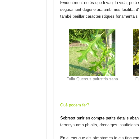
Evidentment no és que li vagi la vida, però s
segurament degenerarà amb més facilitat d’a
també perillar característiques fonamentals 
Fulla Quercus palustris sana
F
Què podem fer?
Sobretot tenir en compte petits detalls aban
terrenys amb ph alts, drenatges insuficients
En el cas que els símptomes ja els tinguem 