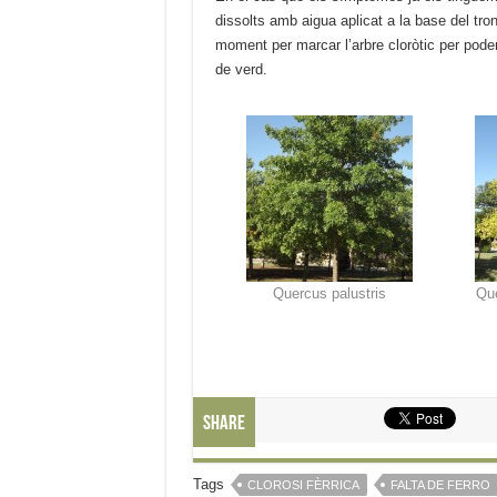
dissolts amb aigua aplicat a la base del t
moment per marcar l’arbre cloròtic per poder
de verd.
Quercus palustris
Que
Share
Tags
CLOROSI FÈRRICA
FALTA DE FERRO