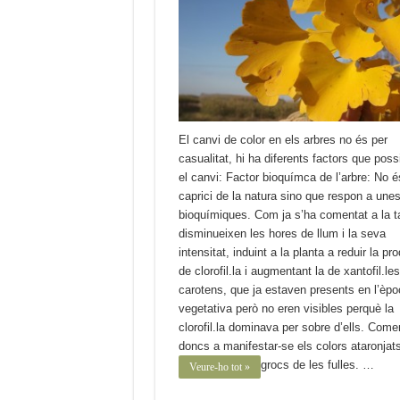
El canvi de color en els arbres no és per
casualitat, hi ha diferents factors que possi
el canvi: Factor bioquímca de l’arbre: No é
caprici de la natura sino que respon a une
bioquímiques. Com ja s’ha comentat a la t
disminueixen les hores de llum i la seva
intensitat, induint a la planta a reduir la pr
de clorofil.la i augmentant la de xantofil.les
carotens, que ja estaven presents en l’èpo
vegetativa però no eren visibles perquè la
clorofil.la dominava per sobre d’ells. Com
doncs a manifestar-se els colors ataronjats
grocs de les fulles. …
Veure-ho tot »