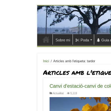
Sobre mi
Poda
Guia 
Inici
/
Articles amb l'etiqueta: tardor
Articles amb l'etiqu
Canvi d’estació-canvi de col
Actualitat
5,119