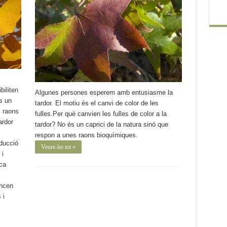
biliten
Algunes persones esperem amb entusiasme la
s un
tardor. El motiu és el canvi de color de les
s raons
fulles.Per què canvien les fulles de color a la
ardor
tardor? No és un caprici de la natura sinó que
respon a unes raons bioquímiques.
oducció
Veure-ho tot »
 i
ca
encen
 i