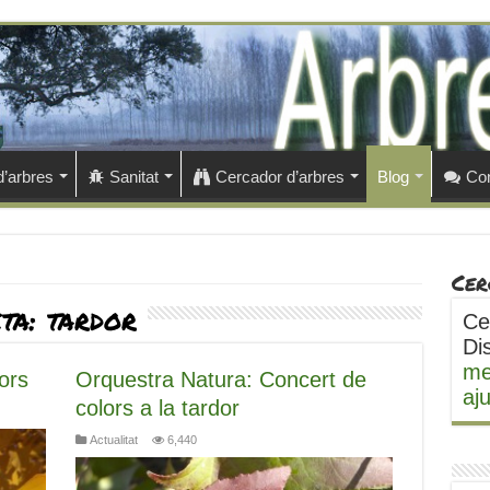
d’arbres
Sanitat
Cercador d’arbres
Blog
Con
Cer
eta:
tardor
Ce
Di
me
ors
Orquestra Natura: Concert de
aj
colors a la tardor
Actualitat
6,440