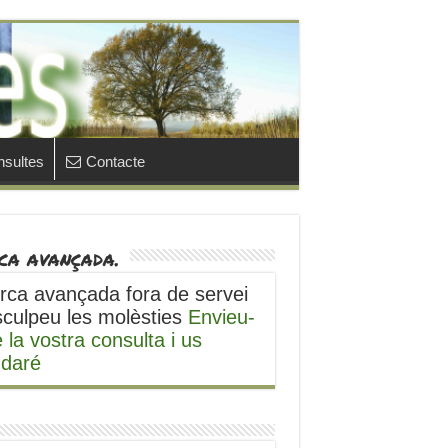
sultes
Contacte
ca avançada.
rca avançada fora de servei
sculpeu les molèsties
Envieu-
 la vostra consulta i us
udaré