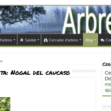
d’arbres
Sanitat
Cercador d’arbres
Blog
Con
so
Cer
eta:
Nogal del caucaso
Ce
Di
me
aj