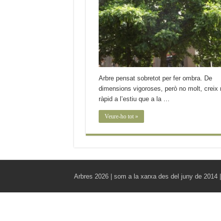
Arbre pensat sobretot per fer ombra. De
dimensions vigoroses, però no molt, creix
ràpid a l’estiu que a la …
Veure-ho tot »
Arbres 2026 | som a la xarxa des del juny de 2014 