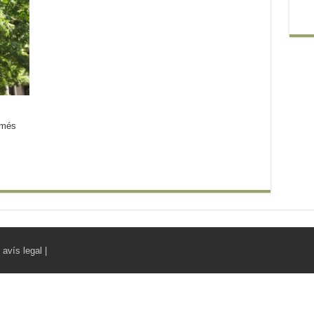
 més
|
avís legal
|