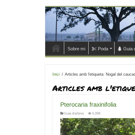
Sobre mi
Poda
Guia 
Inici
/
Articles amb l'etiqueta: Nogal del cauca
Articles amb l'etiqu
Pterocaria fraxinifolia
Guia d'arbres
5,099