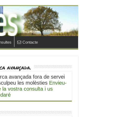
sultes
Contacte
ca avançada.
rca avançada fora de servei
sculpeu les molèsties
Envieu-
 la vostra consulta i us
udaré