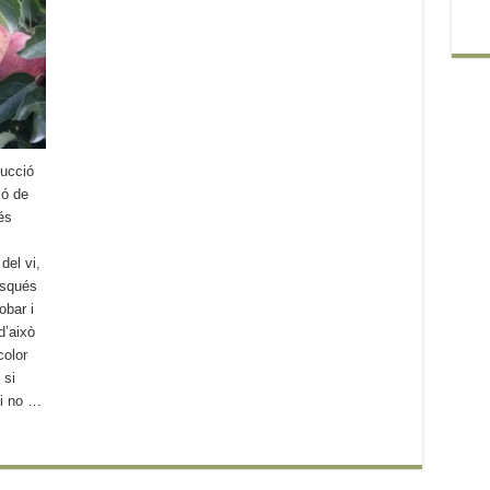
ucció
ió de
és
el vi,
usqués
obar i
 d’això
color
 si
vi no …