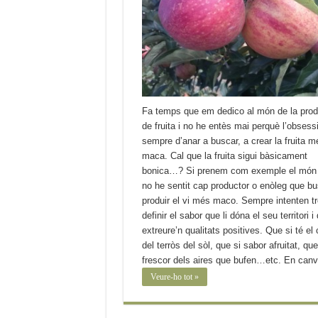
Fa temps que em dedico al món de la prod
de fruita i no he entès mai perquè l’obsess
sempre d’anar a buscar, a crear la fruita m
maca. Cal que la fruita sigui bàsicament
bonica…? Si prenem com exemple el món d
no he sentit cap productor o enòleg que b
produir el vi més maco. Sempre intenten tr
definir el sabor que li dóna el seu territori i
extreure’n qualitats positives. Que si té el 
del terròs del sòl, que si sabor afruitat, que
frescor dels aires que bufen…etc. En can
Veure-ho tot »