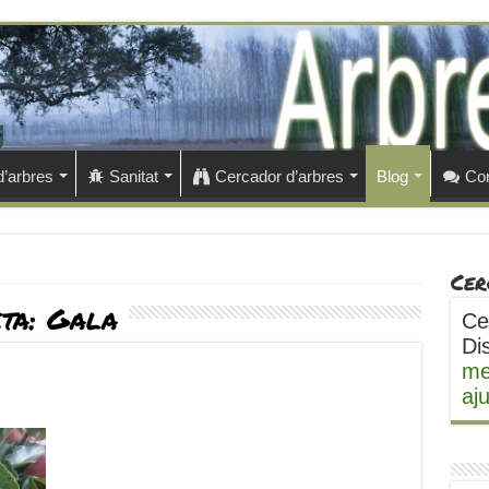
d’arbres
Sanitat
Cercador d’arbres
Blog
Con
Cer
eta:
Gala
Ce
Di
me
aj