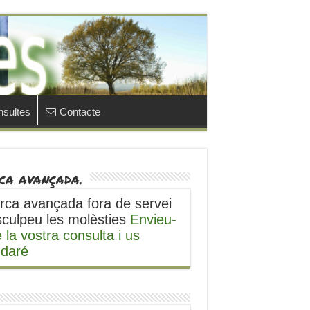
sultes
Contacte
ca avançada.
rca avançada fora de servei
sculpeu les molèsties
Envieu-
 la vostra consulta i us
udaré