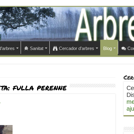
d’arbres
Sanitat
Cercador d’arbres
Blog
Con
Cer
eta:
fulla perenne
Ce
Di
me
r
aj