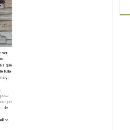
t ser
De
als que
e fulla
març,
t
 poda
mes que
st de
illor,