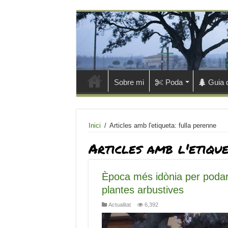
Sobre mi
Poda
Guia 
Inici
/
Articles amb l'etiqueta: fulla perenne
Articles amb l'etiqu
Època més idònia per poda
plantes arbustives
Actualitat
6,392