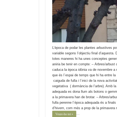
L’època de podar les plantes arbustives po
variable segons l’objectiu final d’aquesta. 
totes maneres hi ha unes conceptes gener
aniria be tenir en compte: – Arbres/arbust d
caduca la època idònia va de novembre a 
que és l´espai de temps que hi ha entre la
caiguda de fulla i l´inici de la nova activita
vegetativa ( dormància de l’arbre). Amb la
adequada es dona llum als botons o gem
a la primavera han de brotar. – Arbres/arbu
fulla perenne l´època adequada és a finals
d’hivern, com més a prop de la primavera m
…
Veure-ho tot »