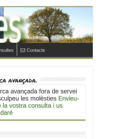
sultes
Contacte
ca avançada.
rca avançada fora de servei
sculpeu les molèsties
Envieu-
 la vostra consulta i us
udaré