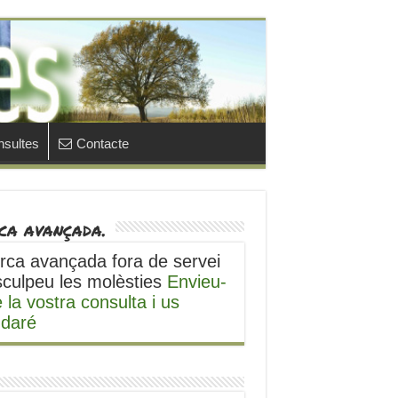
sultes
Contacte
ca avançada.
rca avançada fora de servei
sculpeu les molèsties
Envieu-
 la vostra consulta i us
udaré