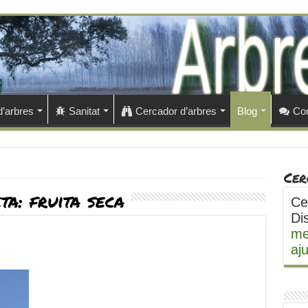
d’arbres
Sanitat
Cercador d’arbres
Blog
Con
Cer
eta:
fruita seca
Ce
Di
me
aj