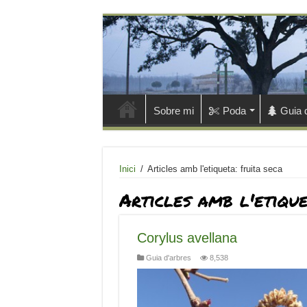
Sobre mi
Poda
Guia 
Inici
/
Articles amb l'etiqueta: fruita seca
Articles amb l'etiqu
Corylus avellana
Guia d'arbres
8,538