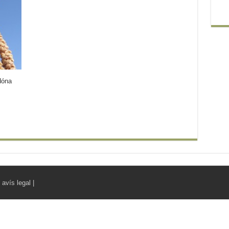
dóna
|
avís legal
|