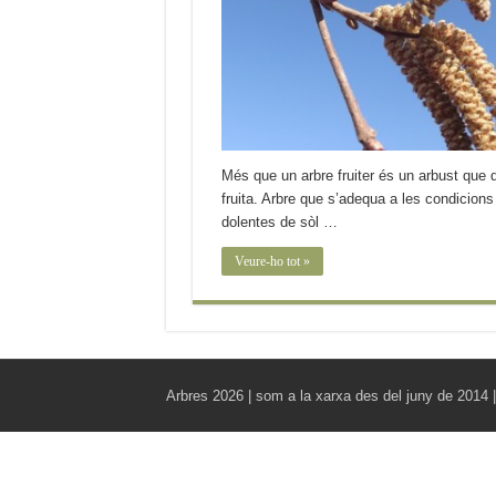
Més que un arbre fruiter és un arbust que 
fruita. Arbre que s’adequa a les condicions
dolentes de sòl …
Veure-ho tot »
Arbres 2026 | som a la xarxa des del juny de 2014 