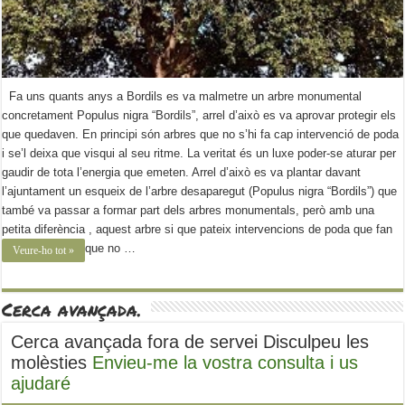
Fa uns quants anys a Bordils es va malmetre un arbre monumental
concretament Populus nigra “Bordils”, arrel d’això es va aprovar protegir els
que quedaven. En principi són arbres que no s’hi fa cap intervenció de poda
i se’l deixa que visqui al seu ritme. La veritat és un luxe poder-se aturar per
gaudir de tota l’energia que emeten. Arrel d’això es va plantar davant
l’ajuntament un esqueix de l’arbre desaparegut (Populus nigra “Bordils”) que
també va passar a formar part dels arbres monumentals, però amb una
petita diferència , aquest arbre si que pateix intervencions de poda que fan
que no …
Veure-ho tot »
Cerca avançada.
Cerca avançada fora de servei Disculpeu les
molèsties
Envieu-me la vostra consulta i us
ajudaré