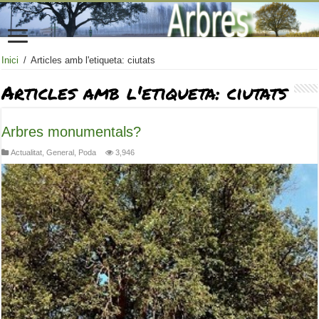
Inici
/
Articles amb l'etiqueta: ciutats
Articles amb l'etiqueta:
ciutats
Arbres monumentals?
Actualitat
,
General
,
Poda
3,946