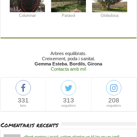
Columnar
Parasol
Globulosa
Arbres equilibrats.
Creixement, poda i sanitat.
Gemma Esteba. Bordils, Girona
Contacta amb mi!
331
313
208
fans
seguidors
seguidors
Comentaris recents
albert garriga i pujol: volem plantar un til·ler en un jardí