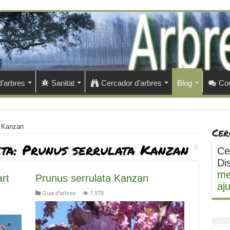
d’arbres
Sanitat
Cercador d’arbres
Blog
Con
a Kanzan
Cer
eta:
Prunus serrulata Kanzan
Ce
Di
me
rt
Prunus serrulata Kanzan
aj
Guia d'arbres
7,978