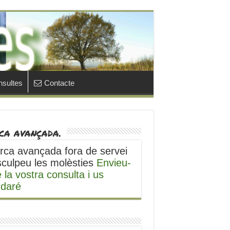
sultes
Contacte
ca avançada.
rca avançada fora de servei
sculpeu les molèsties
Envieu-
 la vostra consulta i us
udaré