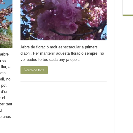
Arbre de floració molt espectacular a primers
d’abril. Per mantenir aquesta floració sempre, no
arbre
vol podes fortes cada any ja que …
r es
lor, a
Veure-ho tot »
lata
ril, no
 pot
 d´un
x el
per tant
l
 prunus