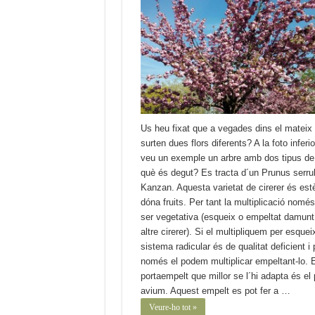
Us heu fixat que a vegades dins el mateix 
surten dues flors diferents? A la foto inferio
veu un exemple un arbre amb dos tipus de f
què és degut? Es tracta d´un Prunus serru
Kanzan. Aquesta varietat de cirerer és estè
dóna fruits. Per tant la multiplicació només
ser vegetativa (esqueix o empeltat damunt
altre cirerer). Si el multipliquem per esquei
sistema radicular és de qualitat deficient i 
només el podem multiplicar empeltant-lo. E
portaempelt que millor se l´hi adapta és el
avium. Aquest empelt es pot fer a …
Veure-ho tot »