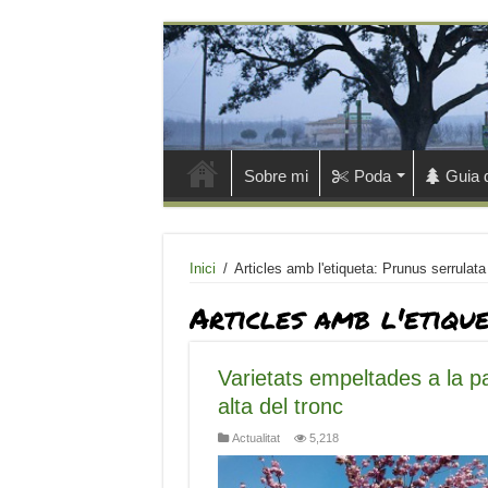
Sobre mi
Poda
Guia 
Inici
/
Articles amb l'etiqueta: Prunus serrulat
Articles amb l'etiqu
Varietats empeltades a la pa
alta del tronc
Actualitat
5,218