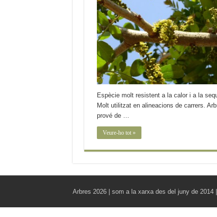
Espècie molt resistent a la calor i a la seq
Molt utilitzat en alineacions de carrers. Ar
prové de …
Veure-ho tot »
Arbres 2026 | som a la xarxa des del juny de 2014 