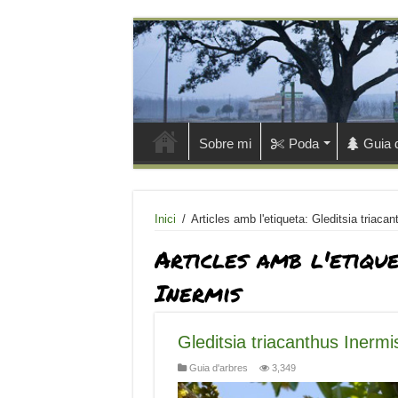
Sobre mi
Poda
Guia 
Inici
/
Articles amb l'etiqueta: Gleditsia triaca
Articles amb l'etiqu
Inermis
Gleditsia triacanthus Inermi
Guia d'arbres
3,349