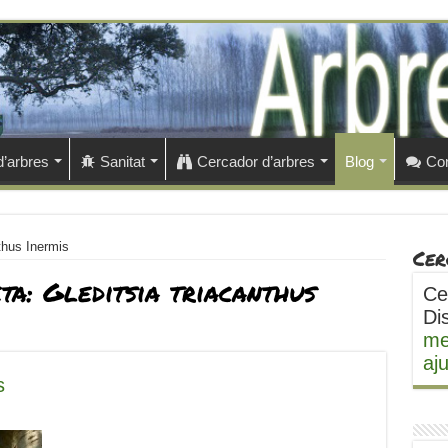
d’arbres
Sanitat
Cercador d’arbres
Blog
Con
nthus Inermis
Cer
eta:
Gleditsia triacanthus
Ce
Di
me
aj
s