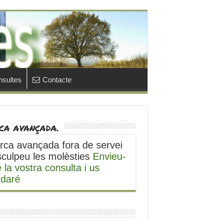
sultes
Contacte
ca avançada.
rca avançada fora de servei
sculpeu les molèsties
Envieu-
 la vostra consulta i us
udaré