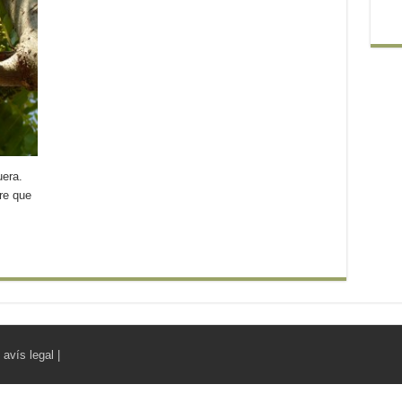
uera.
bre que
|
avís legal
|