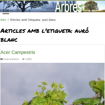
Inici
/
Articles amb l'etiqueta: auró blanc
Articles amb l'etiqueta:
auró
blanc
Acer Campestris
Guia d'arbres
4,805