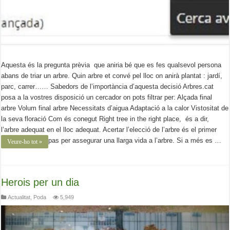
Aquesta és la pregunta prèvia que aniria bé que es fes qualsevol persona
abans de triar un arbre. Quin arbre et convé pel lloc on anirà plantat : jardí,
parc, carrer…… Sabedors de l’importància d’aquesta decisió Arbres.cat
posa a la vostres disposició un cercador on pots filtrar per: Alçada final
arbre Volum final arbre Necessitats d’aigua Adaptació a la calor Vistositat de
la seva floració Com és conegut Right tree in the right place, és a dir,
l’arbre adequat en el lloc adequat. Acertar l’elecció de l’arbre és el primer
pas per assegurar una llarga vida a l’arbre. Si a més es …
Veure-ho tot »
Herois per un dia
Actualitat
,
Poda
5,949